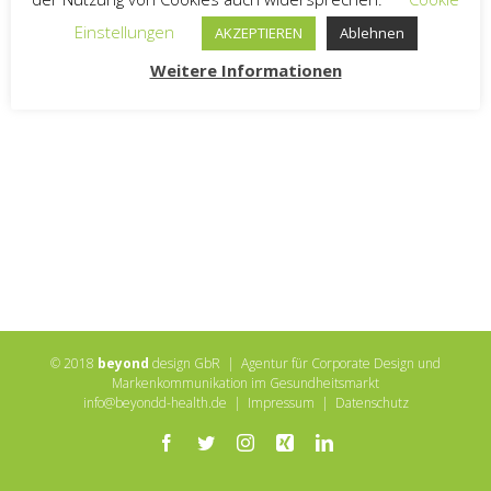
Einstellungen
AKZEPTIEREN
Ablehnen
Weitere Informationen
© 2018
beyond
design GbR | Agentur für Corporate Design und
Markenkommunikation im Gesundheitsmarkt
info@beyondd-health.de
|
Impressum
|
Datenschutz
Facebook
Twitter
Instagram
Xing
LinkedIn