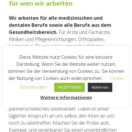
f
ür wen wir arbeiten
Wir arbeiten für alle medizinischen und
dentalen Berufe sowie alle Berufe aus dem
Gesundheitsbereich.
Für Ärzte und Fachärzte,
Kliniken und Pflegeeinrichtungen, Orthopäden,
Logopäden, Therapeuten unterschiedlichster
Healthcare-Branchen, Zahnärzte, Zahntechniker,
Diese Website nutzt Cookies für eine bessere
Kieferorthopäden, Mund-, Kiefer- und
Darstellung. Wenn Sie die Website weiter nutzen,
Gesichtschirurgen, Medizinische Labore, Dentallabore,
stimmen Sie der Verwendung von Cookies zu. Sie können
Apotheken und Veterinärmediziner.
der Nutzung von Cookies auch widersprechen.
Cookie
Einstellungen
Die Zufriedenheit unserer Auftraggeber ist uns sehr
AKZEPTIEREN
Ablehnen
wichtig, die langfristige Zusammenarbeit unser
Weitere Informationen
erklärtes Ziel. Wir stehen für kurze Wege und ein
partnerschaftliches Miteinander. Dabei ist unser
täglicher Anspruch an uns selbst, den Ihren an uns
noch zu übertreffen. Machen Sie die Probe aufs
Exempel, und vereinbaren Sie einen unverbindlichen