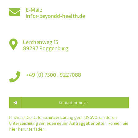
E-Mail:
info@beyondd-health.de
Lerchenweg 15
89297 Roggenburg
+49 (0) 7300 . 9227088
Kontaktformular
Hinweis: Die Datenschutzerklärung gem. DSGVO, um deren
Unterzeichnung wir jeden neuen Auftraggeber bitten, können Sie
© 2018
beyond
design GbR | Agentur für Corporate Design und
hier
herunterladen.
Markenkommunikation im Gesundheitsmarkt