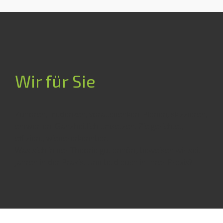
Wir für Sie
Zuhören, mitdenken, vorausdenken. Planen, skizzieren,
entwerfen. Ganzheitlich umsetzen. Zielgerichtet,
effizient, wiedererkennbar.
Was sich in der Theorie gut anhört, beweisen wir seit
Jahren in der Praxis. Und bald auch in Ihrer Praxis?