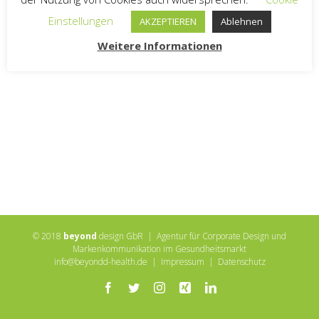
Einstellungen
AKZEPTIEREN
Ablehnen
Weitere Informationen
© 2018
beyond
design GbR | Agentur für Corporate Design und
Markenkommunikation im Gesundheitsmarkt
info@beyondd-health.de
|
Impressum
|
Datenschutz
Facebook
Twitter
Instagram
Xing
LinkedIn