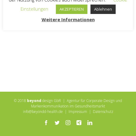
Einstellungen
AKZEPTIEREN
Ablehnen
Weitere Informationen
© 2018
beyond
design GbR | Agentur für Corporate Design und
Markenkommunikation im Gesundheitsmarkt
info@beyondd-health.de
|
Impressum
|
Datenschutz
Facebook
Twitter
Instagram
Xing
LinkedIn