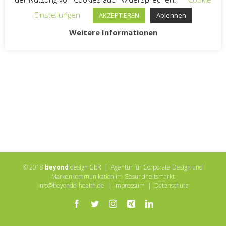
Einstellungen
AKZEPTIEREN
Ablehnen
Weitere Informationen
© 2018
beyond
design GbR | Agentur für Corporate Design und
Markenkommunikation im Gesundheitsmarkt
info@beyondd-health.de
|
Impressum
|
Datenschutz
Facebook
Twitter
Instagram
Xing
LinkedIn