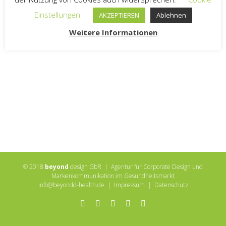
Einstellungen
AKZEPTIEREN
Ablehnen
Weitere Informationen
© 2018
beyond
design GbR | Agentur für Corporate Design und
Markenkommunikation im Gesundheitsmarkt
info@beyondd-health.de
|
Impressum
|
Datenschutz
Facebook
Twitter
Instagram
Xing
LinkedIn