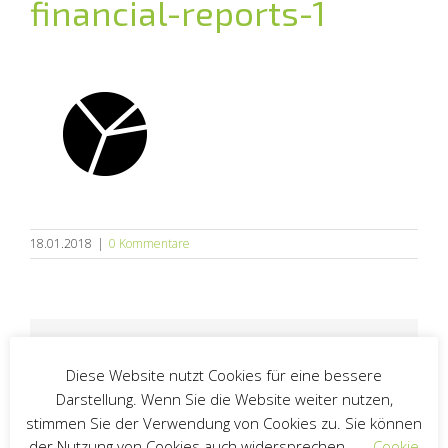
financial-reports-1
18.01.2018
|
0 Kommentare
Guter Text? Danke, darüber freuen wir uns!
Hier können Sie den Artikel teilen (siehe
Diese Website nutzt Cookies für eine bessere
Datenschutz > Social Media):
Darstellung. Wenn Sie die Website weiter nutzen,
Facebook
Twitter
LinkedIn
E-
stimmen Sie der Verwendung von Cookies zu. Sie können
Mail
der Nutzung von Cookies auch widersprechen.
Cookie