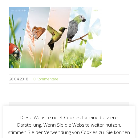
28.04.2018
|
0 Kommentare
Guter Text? Danke, darüber freuen wir uns!
Diese Website nutzt Cookies für eine bessere
Hier können Sie den Artikel teilen (siehe
Datenschutz > Social Media):
Darstellung. Wenn Sie die Website weiter nutzen,
stimmen Sie der Verwendung von Cookies zu. Sie können
Facebook
Twitter
LinkedIn
E-