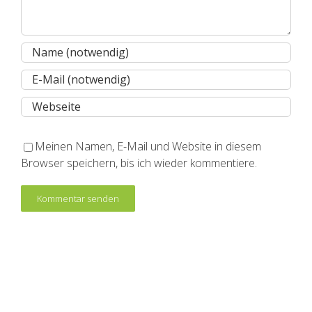
Meinen Namen, E-Mail und Website in diesem
Browser speichern, bis ich wieder kommentiere.
© 2018
beyond
design GbR | Agentur für Corporate Design und
Markenkommunikation im Gesundheitsmarkt
info@beyondd-health.de
|
Impressum
|
Datenschutz
Facebook
Twitter
Instagram
Xing
LinkedIn